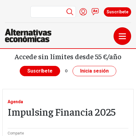
Menú de cuenta de us
Iniciar sesión
Contacto
Suscríbete
Pasar al contenido principal
Accede sin límites desde 55 €/año
o
Suscríbete
Inicia sesión
Agenda
Impulsing Financia 2025
Comparte