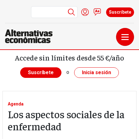
Menú de cuenta de us
Iniciar sesión
Contacto
Suscríbete
Pasar al contenido principal
Accede sin límites desde 55 €/año
o
Suscríbete
Inicia sesión
Agenda
Los aspectos sociales de la
enfermedad