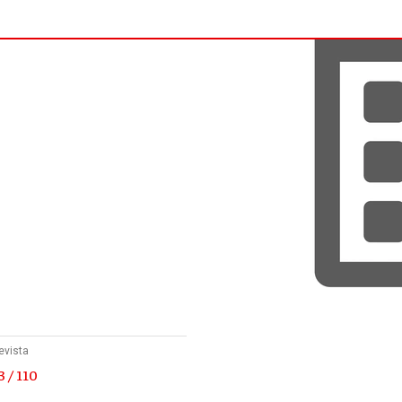
evista
 / 110