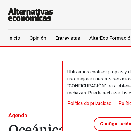
Main navigation
Inicio
Opinión
Entrevistas
AlterEco Formació
Pasar al contenido principal
Utilizamos cookies propias y de
uso, mejorar nuestros servicio
“CONFIGURACIÓN” para obtener 
rechazas. Puede rechazar las 
Política de privacidad
Políti
Agenda
Oceánica
Configuració