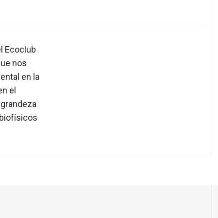
el Ecoclub
que nos
ental en la
n el
e grandeza
biofísicos