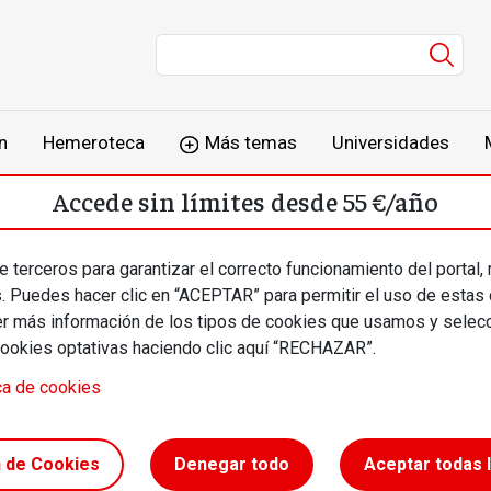
Men
n
Hemeroteca
Más temas
Universidades
Accede sin límites desde 55 €/año
o
Suscríbete
Inicia sesión
 terceros para garantizar el correcto funcionamiento del portal,
s. Puedes hacer clic en “ACEPTAR” para permitir el uso de estas
más información de los tipos de cookies que usamos y selecc
cookies optativas haciendo clic aquí “RECHAZAR”.
ca de cookies
n de Cookies
Denegar todo
Aceptar todas 