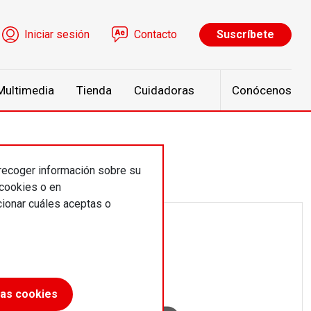
ú de cuenta de usuario
Iniciar sesión
Contacto
Suscríbete
Multimedia
Tienda
Cuidadoras
Conócenos
 recoger información sobre su
 cookies o en
ionar cuáles aceptas o
las cookies