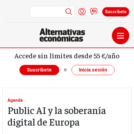
Menú de cuenta de us
Iniciar sesión
Contacto
Suscríbete
Pasar al contenido principal
Accede sin límites desde 55 €/año
o
Suscríbete
Inicia sesión
Agenda
Public AI y la soberanía
digital de Europa