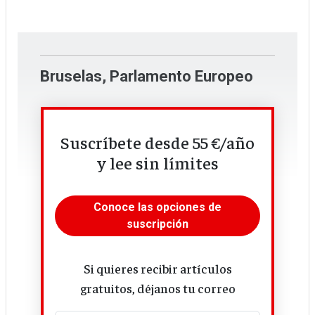
Bruselas, Parlamento Europeo
(MEP Salon)12:30-14:30.
Más info:
openfuture.eu/event/public-ai-
Suscríbete desde 55 €/año
and-europes-digital-sovereignty/
y lee sin límites
Conoce las opciones de
suscripción
Si quieres recibir artículos
gratuitos, déjanos tu correo