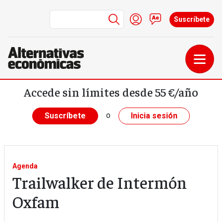
Menú de cuenta de us
Iniciar sesión
Contacto
Suscríbete
Pasar al contenido principal
Accede sin límites desde 55 €/año
o
Suscríbete
Inicia sesión
Agenda
Trailwalker de Intermón
Oxfam