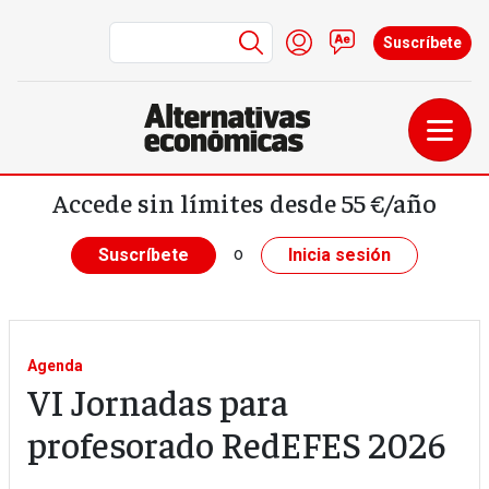
Menú de cuenta de us
Iniciar sesión
Contacto
Suscríbete
Pasar al contenido principal
Accede sin límites desde 55 €/año
o
Suscríbete
Inicia sesión
Agenda
VI Jornadas para
profesorado RedEFES 2026