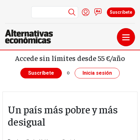
Menú de cuenta de us
Iniciar sesión
Contacto
Suscríbete
Pasar al contenido principal
Accede sin límites desde 55 €/año
o
Suscríbete
Inicia sesión
Un país más pobre y más
desigual