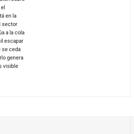
 el
tá en la
l sector
a a la cola
cil escapar
e se ceda
rlo genera
 visible
s