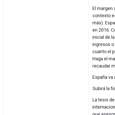
El margen 
contexto e
más). Españ
en 2016. Cu
inicial de 
ingresos o
cuanto el p
Haga el ma
recaudar m
España va a
Subirá la f
La tesis d
internacio
que asesor