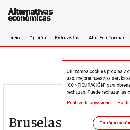
Main navigation
Inicio
Opinión
Entrevistas
AlterEco Formació
Pasar al contenido principal
Utilizamos cookies propias y de
uso, mejorar nuestros servicio
“CONFIGURACIÓN” para obtener 
rechazas. Puede rechazar las 
Política de privacidad
Políti
Bruselas, en favor 
Configuració