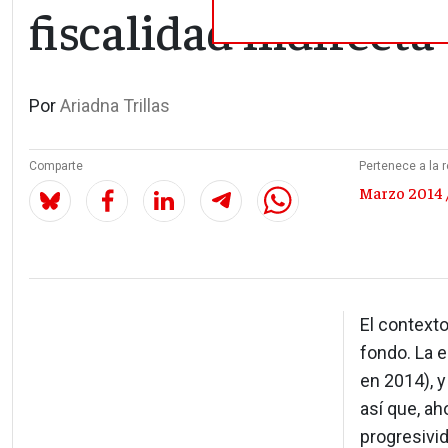
fiscalidad indirecta
Por
Ariadna Trillas
Comparte
Pertenece a la r
Marzo 2014 
El context
fondo. La 
en 2014), y
así que, ah
progresivid