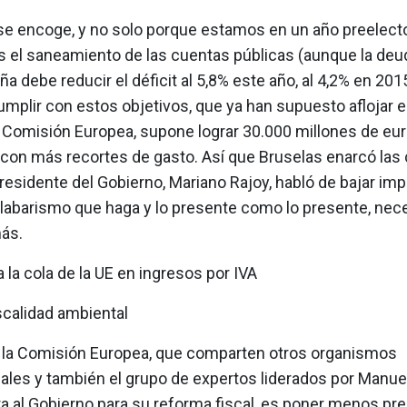
se encoge, y no solo porque estamos en un año preelector
s el saneamiento de las cuentas públicas (aunque la deu
a debe reducir el déficit al 5,8% este año, al 4,2% en 2015
mplir con estos objetivos, que ya han supuesto aflojar e
la Comisión Europea, supone lograr 30.000 millones de eu
 con más recortes de gasto. Así que Bruselas enarcó las 
residente del Gobierno, Mariano Rajoy, habló de bajar im
labarismo que haga y lo presente como lo presente, nece
ás.
 la cola de la UE en ingresos por IVA
iscalidad ambiental
e la Comisión Europea, que comparten otros organismos
nales y también el grupo de expertos liderados por Manue
a al Gobierno para su reforma fiscal, es poner menos pr