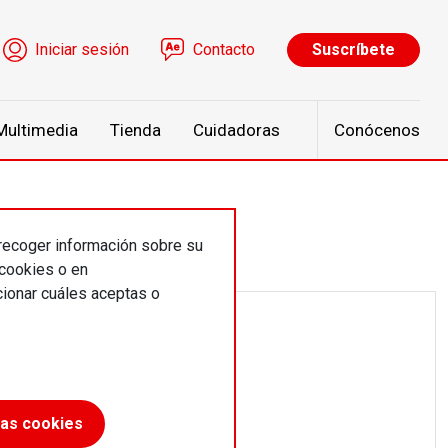
ú de cuenta de usuario
Iniciar sesión
Contacto
Suscríbete
Multimedia
Tienda
Cuidadoras
Conócenos
 recoger información sobre su
 cookies o en
ionar cuáles aceptas o
las cookies