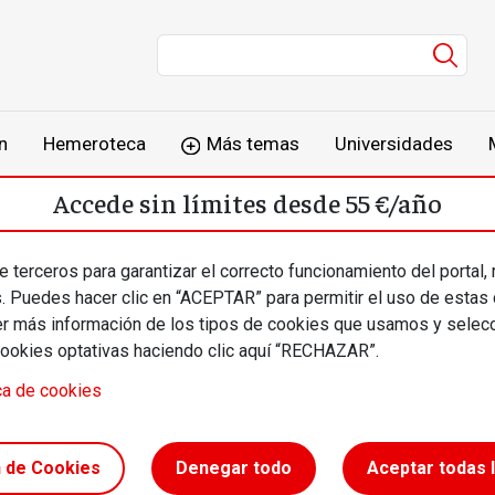
Men
n
Hemeroteca
Más temas
Universidades
Accede sin límites desde 55 €/año
o
Suscríbete
Inicia sesión
 terceros para garantizar el correcto funcionamiento del portal,
s. Puedes hacer clic en “ACEPTAR” para permitir el uso de estas
más información de los tipos de cookies que usamos y selecc
cookies optativas haciendo clic aquí “RECHAZAR”.
ca de cookies
de más
n de Cookies
Denegar todo
Aceptar todas 