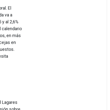
al. El
da va a
 y al 2,6%
l calendario
ros, en más
cejas en
puestos.
sita
l Lagares
esión sobre