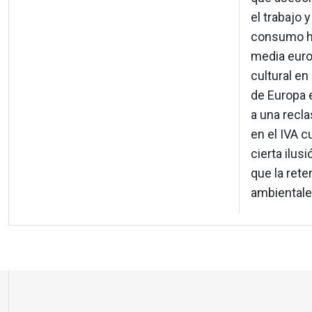
el trabajo 
consumo has
media europ
cultural en
de Europa e
a una recla
en el IVA c
cierta ilus
que la ret
ambientales