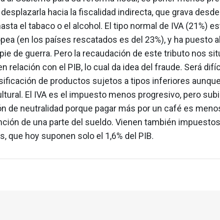
y desplazarla hacia la fiscalidad indirecta, que grava desde
ta el tabaco o el alcohol. El tipo normal de IVA (21%) es
ea (en los países rescatados es del 23%), y ha puesto a
 pie de guerra. Pero la recaudación de este tributo nos sitú
n relación con el PIB, lo cual da idea del fraude. Será difí
sificación de productos sujetos a tipos inferiores aunqu
ultural. El IVA es el impuesto menos progresivo, pero subi
ión de neutralidad porque pagar más por un café es menos
ención de una parte del sueldo. Vienen también impuesto
, que hoy suponen solo el 1,6% del PIB.