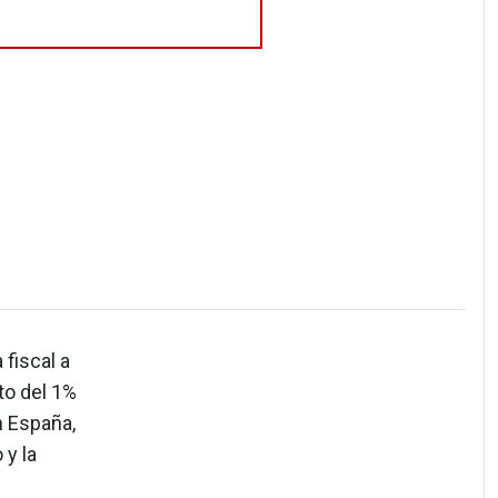
fiscal a
to del 1%
n España,
 y la