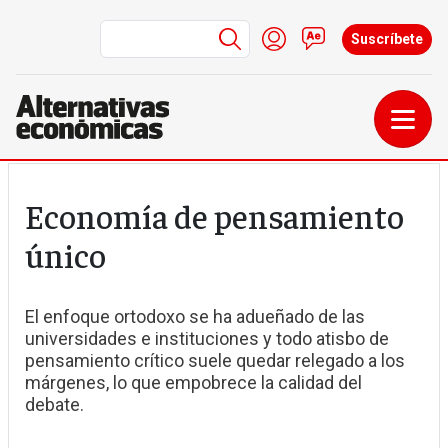
Menú de cuenta de us
Iniciar sesión
Contacto
Suscríbete
Pasar al contenido principal
Economía de pensamiento
único
El enfoque ortodoxo se ha adueñado de las
universidades e instituciones y todo atisbo de
pensamiento crítico suele quedar relegado a los
márgenes, lo que empobrece la calidad del
debate.