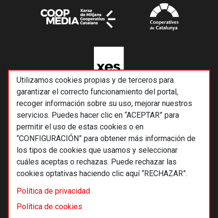
Utilizamos cookies propias y de terceros para
garantizar el correcto funcionamiento del portal,
recoger información sobre su uso, mejorar nuestros
servicios. Puedes hacer clic en “ACEPTAR” para
permitir el uso de estas cookies o en
“CONFIGURACIÓN” para obtener más información de
los tipos de cookies que usamos y seleccionar
cuáles aceptas o rechazas. Puede rechazar las
cookies optativas haciendo clic aquí “RECHAZAR”.
© 2026 Alternativas económicas SCCL
Política de privacidad
Footer
Términos y condiciones de uso
Política de cookies
Política de privacidad