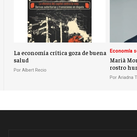
Economía s
La economía crítica goza de buena
salud
Marià Mor
rostro h
Por
Albert Recio
Por
Ariadna Tr