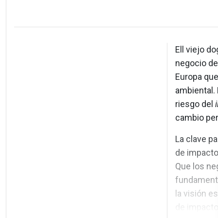
Ell viejo d
negocio de
Europa que
ambiental.
riesgo del
cambio per
La clave pa
de impacto
Que los neg
fundamental
la visión 
de impacto