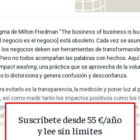
ogma de Milton Friedman "The business of business is bus
l negocio es el negocio] está obsoleto. Cada vez se as
 los negocios deben ser herramientas de transformación
 Pero no todos acompañan las palabras con hechos. Aquí 
impact washing
, una práctica que se aprovecha de la vol
o lo distorsiona y genera confusión y desconfianza.
ra evitarlo es la transparencia, la medición y poner luz al 
, así como medir tanto los impactos positivos como los 
ocios apliquen la metodología de la teoría de cambio es
 para conectar intenciones y acciones. Esta teoría perm
Suscríbete desde 55 €/año
estratégica en un camino claro y secuenciado con métric
y lee sin límites
.