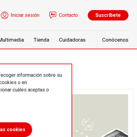
ú de cuenta de usuario
Iniciar sesión
Contacto
Suscríbete
Multimedia
Tienda
Cuidadoras
Conócenos
 recoger información sobre su
 cookies o en
ionar cuáles aceptas o
las cookies