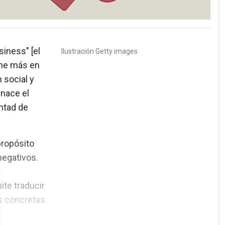
iness" [el
Ilustración
Getty images
ume más en
 social y
nace el
untad de
propósito
negativos.
ite traducir
as concretas