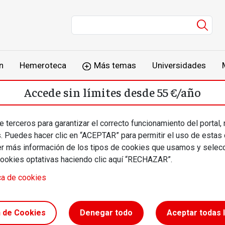
Men
n
Hemeroteca
Más temas
Universidades
Accede sin límites desde 55 €/año
o
Suscríbete
Inicia sesión
 terceros para garantizar el correcto funcionamiento del portal,
s. Puedes hacer clic en “ACEPTAR” para permitir el uso de estas
más información de los tipos de cookies que usamos y selecc
cookies optativas haciendo clic aquí “RECHAZAR”.
ca de cookies
dor de los
n de Cookies
Denegar todo
Aceptar todas 