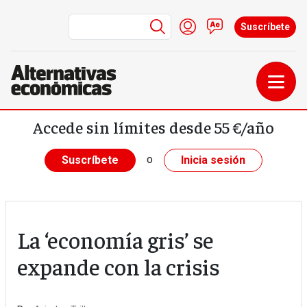
Menú de cuenta de us
Iniciar sesión
Contacto
Suscríbete
Pasar al contenido principal
Accede sin límites desde 55 €/año
o
Suscríbete
Inicia sesión
La ‘economía gris’ se
expande con la crisis