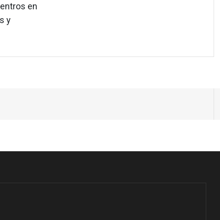
entros en
s y