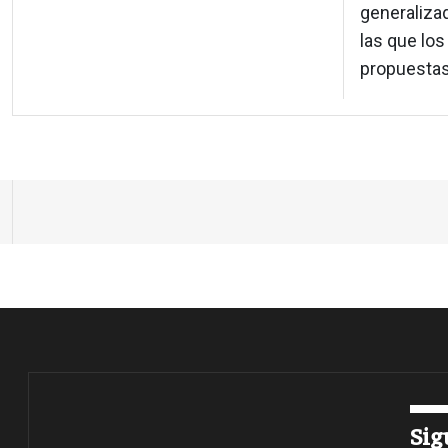
generaliza
las que lo
propuestas 
Sig