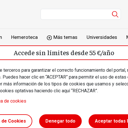
Men
n
Hemeroteca
Más temas
Universidades
Accede sin límites desde 55 €/año
o
Suscríbete
Inicia sesión
 terceros para garantizar el correcto funcionamiento del portal,
s. Puedes hacer clic en “ACEPTAR” para permitir el uso de estas
más información de los tipos de cookies que usamos y selecc
cookies optativas haciendo clic aquí “RECHAZAR”.
ca de cookies
n de Cookies
Denegar todo
Aceptar todas 