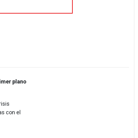
rimer plano
isis
as con el