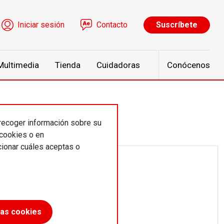
ú de cuenta de usuario
Iniciar sesión
Contacto
Suscríbete
Multimedia
Tienda
Cuidadoras
Conócenos
 recoger información sobre su
 cookies o en
ionar cuáles aceptas o
las cookies