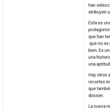
han selecc
atribuyen u
Esta es un
protagonis
que han ten
que no se p
bien. Es un
una histori
una aptitud
Hay otros a
recortes en
que también
dossier.
La nueva r