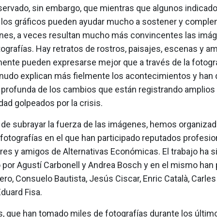
rvado, sin embargo, que mientras que algunos indicad
 y los gráficos pueden ayudar mucho a sostener y comple
nes, a veces resultan mucho más convincentes las imá
ografías. Hay retratos de rostros, paisajes, escenas y a
mente pueden expresarse mejor que a través de la fotogra
nudo explican más fielmente los acontecimientos y han 
 profunda de los cambios que están registrando amplios
dad golpeados por la crisis.
a de subrayar la fuerza de las imágenes, hemos organizad
fotografías en el que han participado reputados profesio
res y amigos de Alternativas Económicas. El trabajo ha s
 por Agustí Carbonell y Andrea Bosch y en el mismo han 
ro, Consuelo Bautista, Jesús Ciscar, Enric Català, Carles
Eduard Fisa.
s, que han tomado miles de fotografías durante los últim