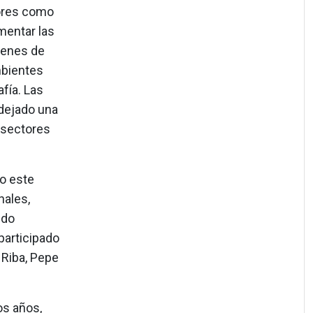
ores como
mentar las
genes de
mbientes
fía. Las
dejado una
 sectores
o este
nales,
ido
participado
 Riba, Pepe
os años,