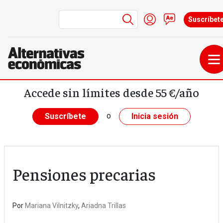
Menú de cuenta de
Iniciar sesión
Contacto
Suscríbet
Pasar al contenido principal
Accede sin límites desde 55 €/año
o
Suscríbete
Inicia sesión
Pensiones precarias
Por
Mariana Vilnitzky
,
Ariadna Trillas