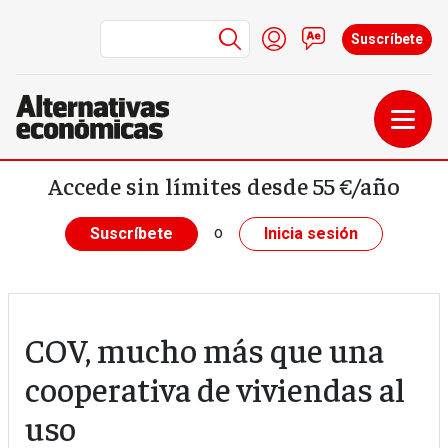
Menú de cuenta de us
Iniciar sesión
Contacto
Suscríbete
Pasar al contenido principal
Accede sin límites desde 55 €/año
o
Suscríbete
Inicia sesión
COV, mucho más que una
cooperativa de viviendas al
uso