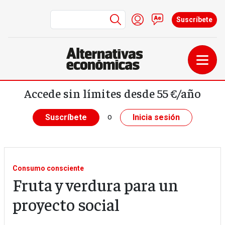
Menú de cuenta de us
Iniciar sesión
Contacto
Suscríbete
Pasar al contenido principal
Accede sin límites desde 55 €/año
o
Suscríbete
Inicia sesión
Consumo consciente
Fruta y verdura para un
proyecto social