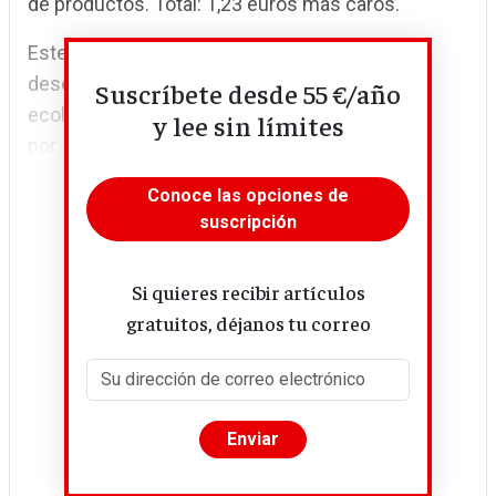
de productos. Total: 1,23 euros más caros.
Este tipo de fríos cálculos numéricos se
desechan en el sector. “Comprar producto
Suscríbete desde 55 €/año
ecológico certificado se hace por convicción,
y lee sin límites
por...
Conoce las opciones de
suscripción
Si quieres recibir artículos
gratuitos, déjanos tu correo