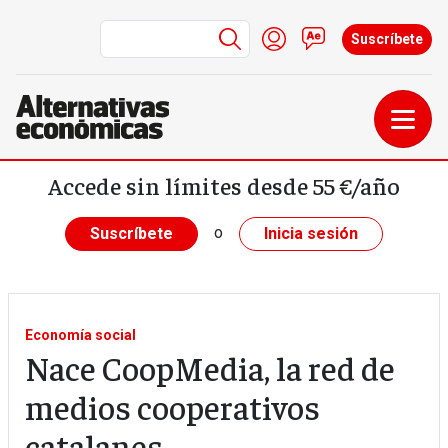
Menú de cuenta de us
Iniciar sesión
Contacto
Suscríbete
Pasar al contenido principal
Accede sin límites desde 55 €/año
o
Suscríbete
Inicia sesión
Economía social
Nace CoopMedia, la red de
medios cooperativos
catalanes