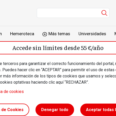
Men
n
Hemeroteca
Más temas
Universidades
Accede sin límites desde 55 €/año
o
Suscríbete
Inicia sesión
 terceros para garantizar el correcto funcionamiento del portal,
s. Puedes hacer clic en “ACEPTAR” para permitir el uso de estas
más información de los tipos de cookies que usamos y selecc
cookies optativas haciendo clic aquí “RECHAZAR”.
ca de cookies
n de Cookies
Denegar todo
Aceptar todas 