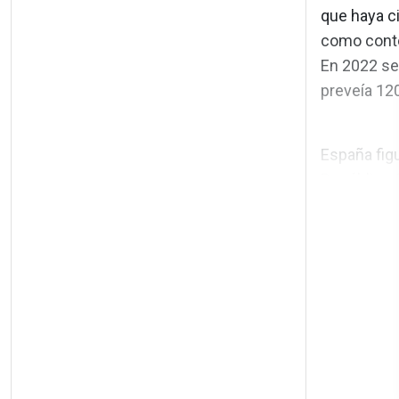
que haya ci
como conte
En 2022 se
preveía 12
España fig
República 