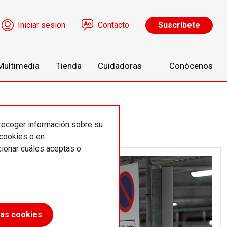
ú de cuenta de usuario
Iniciar sesión
Contacto
Suscríbete
Multimedia
Tienda
Cuidadoras
Conócenos
 recoger información sobre su
 cookies o en
ionar cuáles aceptas o
las cookies