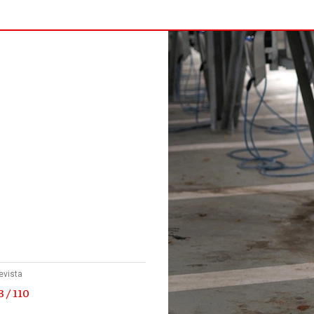
evista
 / 110