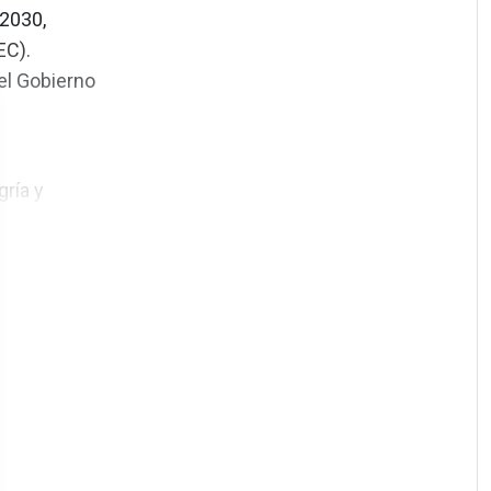
 2030,
EC).
el Gobierno
ría y