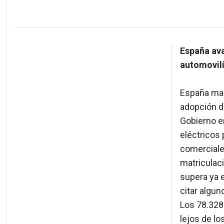
España ava
automovilí
España mar
adopción de
Gobierno e
eléctricos
comerciale
matriculac
supera ya e
citar algu
Los 78.328
lejos de lo