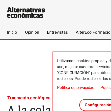
Main navigation
Inicio
Opinión
Entrevistas
AlterEco Formació
Pasar al contenido principal
Utilizamos cookies propias y de
uso, mejorar nuestros servicio
“CONFIGURACIÓN” para obtener 
rechazas. Puede rechazar las 
Política de privacidad
Políti
Transición ecológica
A la cola de Europa
Configuració