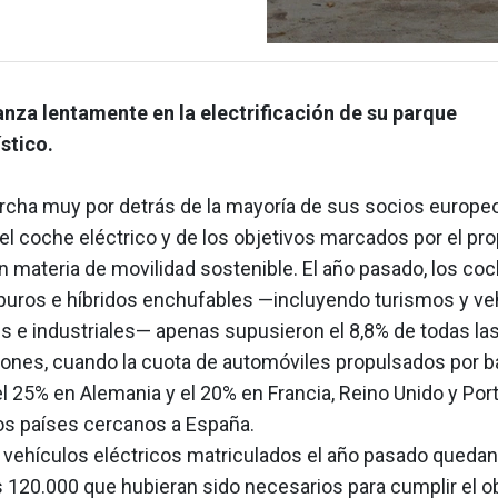
nza lentamente en la electrificación de su parque
stico.
cha muy por detrás de la mayoría de sus socios europeo
l coche eléctrico y de los objetivos marcados por el pro
n materia de movilidad sostenible. El año pasado, los co
 puros e híbridos enchufables —incluyendo turismos y ve
s e industriales— apenas supusieron el 8,8% de todas la
iones, cuando la cuota de automóviles propulsados por b
l 25% en Alemania y el 20% en Francia, Reino Unido y Port
nos países cercanos a España.
 vehículos eléctricos matriculados el año pasado quedan
s 120.000 que hubieran sido necesarios para cumplir el o