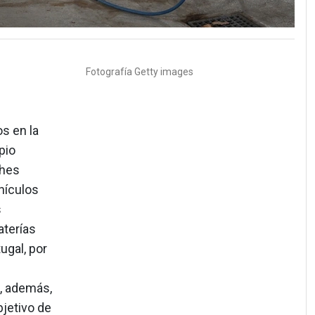
Fotografía
Getty images
s en la
pio
ches
hículos
s
aterías
ugal, por
, además,
bjetivo de