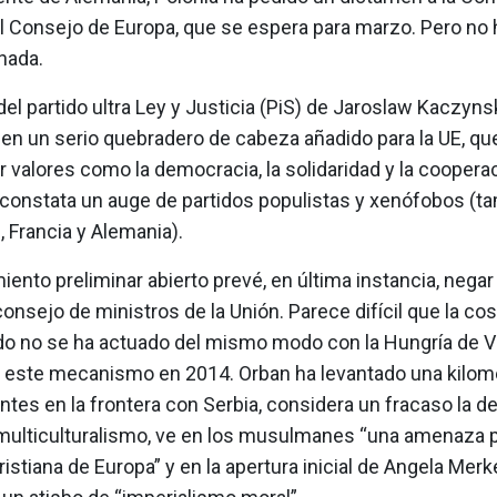
l Consejo de Europa, que se espera para marzo. Pero no 
 nada.
 del partido ultra Ley y Justicia (PiS) de Jaroslaw Kaczyns
en un serio quebradero de cabeza añadido para la UE, que
 valores como la democracia, la solidaridad y la coopera
constata un auge de partidos populistas y xenófobos (t
 Francia y Alemania).
iento preliminar abierto prevé, en última instancia, negar
consejo de ministros de la Unión. Parece difícil que la cos
do no se ha actuado del mismo modo con la Hungría de Vi
ó este mecanismo en 2014. Orban ha levantado una kilomé
ntes en la frontera con Serbia, considera un fracaso la 
l multiculturalismo, ve en los musulmanes “una amenaza p
ristiana de Europa” y en la apertura inicial de Angela Merke