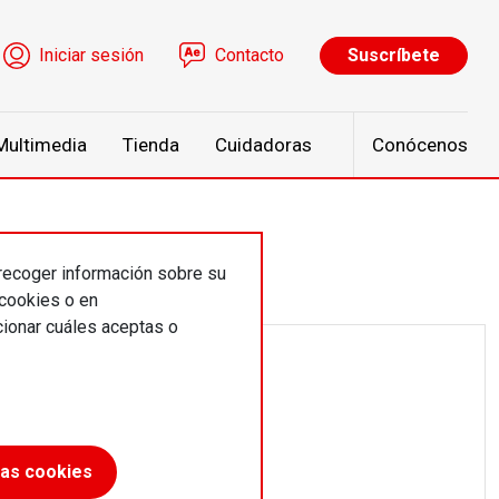
ú de cuenta de usuario
Iniciar sesión
Contacto
Suscríbete
Multimedia
Tienda
Cuidadoras
Conócenos
 recoger información sobre su
 cookies o en
ionar cuáles aceptas o
las cookies