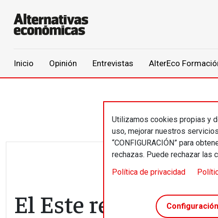
Main navigation
Inicio
Opinión
Entrevistas
AlterEco Formació
Pasar al contenido principal
Utilizamos cookies propias y de
uso, mejorar nuestros servicio
“CONFIGURACIÓN” para obtener 
rechazas. Puede rechazar las 
Política de privacidad
Políti
El Este reta los valo
Configuració