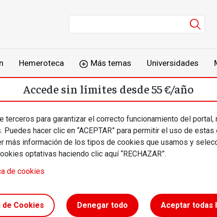
Men
n
Hemeroteca
Más temas
Universidades
Accede sin límites desde 55 €/año
o
Suscríbete
Inicia sesión
 terceros para garantizar el correcto funcionamiento del portal,
s. Puedes hacer clic en “ACEPTAR” para permitir el uso de estas
más información de los tipos de cookies que usamos y selecc
cookies optativas haciendo clic aquí “RECHAZAR”.
ca de cookies
res de la
n de Cookies
Denegar todo
Aceptar todas 