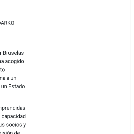
 DARKO
r Bruselas
ha acogido
to
na a un
e un Estado
mprendidas
r capacidad
sus socios y
misión de