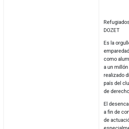
Refugiados
DOZET
Es la orgul
emparedado
como alumn
a un milló
realizado d
país del cl
de derech
El desenca
a fin de co
de actuació
especialme