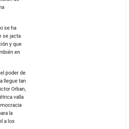
ha
ki se ha
 se jacta
ción y que
ambién en
 el poder de
a llegue tan
ctor Orban,
trica valla
democracia
ara la
l a los