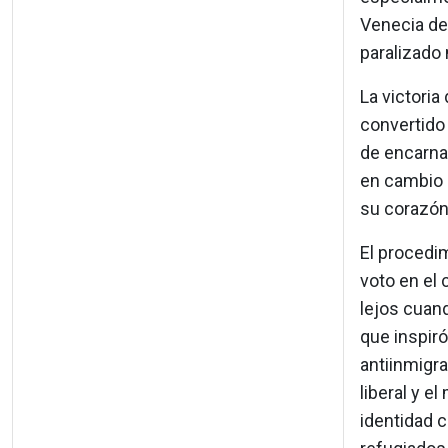
Venecia de
paralizado
La victoria
convertido 
de encarnar
en cambio 
su corazón,
El procedim
voto en el 
lejos cuan
que inspir
antiinmigra
liberal y e
identidad c