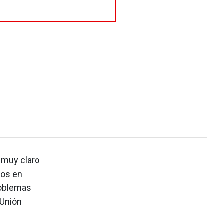
 muy claro
los en
roblemas
 Unión