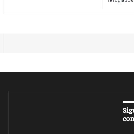
refugiados 
Sig
con