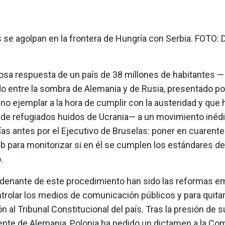
 se agolpan en la frontera de Hungría con Serbia. FOTO:
losa respuesta de un país de 38 millones de habitantes —
 entre la sombra de Alemania y de Rusia, presentado po
o ejemplar a la hora de cumplir con la austeridad y que 
n de refugiados huidos de Ucrania— a un movimiento inédi
ías antes por el Ejecutivo de Bruselas: poner en cuarente
ub para monitorizar si en él se cumplen los estándares d
o.
denante de este procedimiento han sido las reformas e
ntrolar los medios de comunicación públicos y para quita
n al Tribunal Constitucional del país. Tras la presión de 
nte de Alemania, Polonia ha pedido un dictamen a la Co