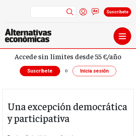
Menú de cuenta de us
Iniciar sesión
Contacto
Suscríbete
Pasar al contenido principal
Accede sin límites desde 55 €/año
o
Suscríbete
Inicia sesión
Una excepción democrática
y participativa