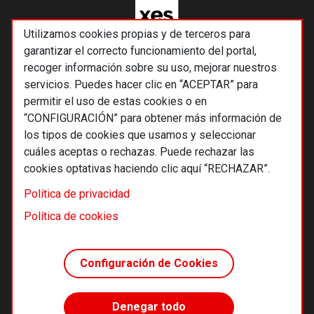
Utilizamos cookies propias y de terceros para
garantizar el correcto funcionamiento del portal,
recoger información sobre su uso, mejorar nuestros
servicios. Puedes hacer clic en “ACEPTAR” para
permitir el uso de estas cookies o en
“CONFIGURACIÓN” para obtener más información de
los tipos de cookies que usamos y seleccionar
cuáles aceptas o rechazas. Puede rechazar las
cookies optativas haciendo clic aquí “RECHAZAR”.
© 2026 Alternativas económicas SCCL
Política de privacidad
Footer
Términos y condiciones de uso
Política de cookies
Política de privacidad
Política de cookies
Configuración de Cookies
Principios editoriales
Transparencia cooperativa
Denegar todo