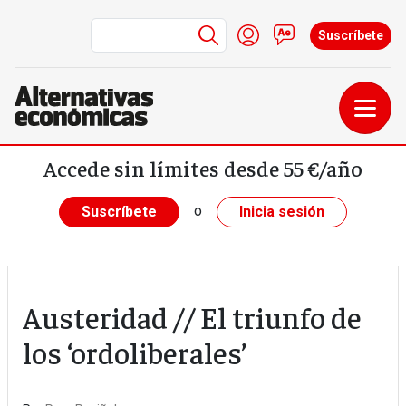
Menú de cuenta de us
Iniciar sesión
Contacto
Suscríbete
Pasar al contenido principal
Accede sin límites desde 55 €/año
o
Suscríbete
Inicia sesión
Austeridad // El triunfo de
los ‘ordoliberales’