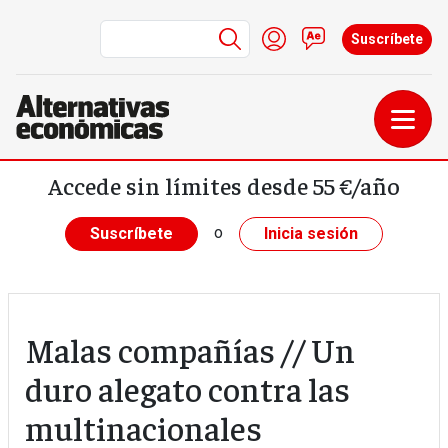
Menú de cuenta de us
Iniciar sesión
Contacto
Suscríbete
Pasar al contenido principal
Accede sin límites desde 55 €/año
o
Suscríbete
Inicia sesión
Malas compañías // Un
duro alegato contra las
multinacionales