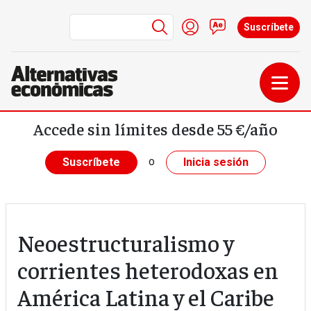
Menú de cuenta de us
Iniciar sesión
Contacto
Suscríbete
Pasar al contenido principal
Accede sin límites desde 55 €/año
o
Suscríbete
Inicia sesión
Neoestructuralismo y
corrientes heterodoxas en
América Latina y el Caribe