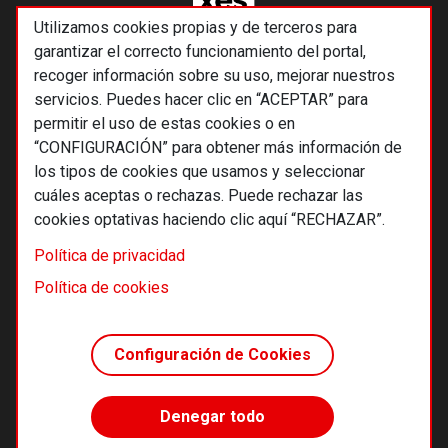
Utilizamos cookies propias y de terceros para
garantizar el correcto funcionamiento del portal,
recoger información sobre su uso, mejorar nuestros
servicios. Puedes hacer clic en “ACEPTAR” para
permitir el uso de estas cookies o en
“CONFIGURACIÓN” para obtener más información de
los tipos de cookies que usamos y seleccionar
cuáles aceptas o rechazas. Puede rechazar las
cookies optativas haciendo clic aquí “RECHAZAR”.
© 2026 Alternativas económicas SCCL
Política de privacidad
Footer
Términos y condiciones de uso
Política de cookies
Política de privacidad
Política de cookies
Configuración de Cookies
Principios editoriales
Transparencia cooperativa
Denegar todo