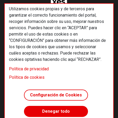
Utilizamos cookies propias y de terceros para
garantizar el correcto funcionamiento del portal,
recoger información sobre su uso, mejorar nuestros
servicios. Puedes hacer clic en “ACEPTAR” para
permitir el uso de estas cookies o en
“CONFIGURACIÓN” para obtener más información de
los tipos de cookies que usamos y seleccionar
cuáles aceptas o rechazas. Puede rechazar las
cookies optativas haciendo clic aquí “RECHAZAR”.
© 2026 Alternativas económicas SCCL
Política de privacidad
Footer
Términos y condiciones de uso
Política de cookies
Política de privacidad
Política de cookies
Configuración de Cookies
Principios editoriales
Transparencia cooperativa
Denegar todo