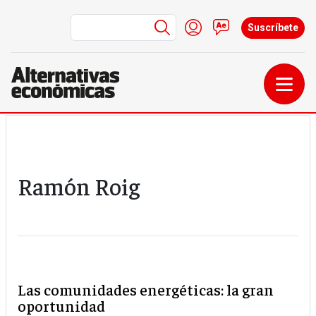
Menú de cuenta de us
Iniciar sesión
Contacto
Suscríbete
Pasar al contenido principal
Ramón Roig
Las comunidades energéticas: la gran
oportunidad