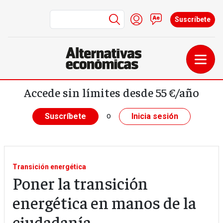
Menú de cuenta de us
Iniciar sesión
Contacto
Suscríbete
Pasar al contenido principal
Accede sin límites desde 55 €/año
o
Suscríbete
Inicia sesión
Transición energética
Poner la transición
energética en manos de la
ciudadanía