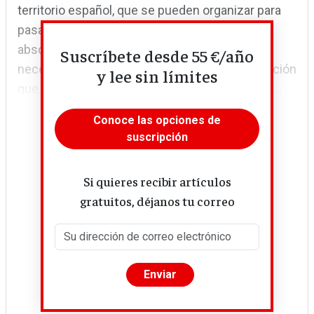
territorio español, que se pueden organizar para
pasar de agentes pasivos a agentes
absolutamente activos y protagonistas de la
Suscríbete desde 55 €/año
necesaria transición energética. Es una revolución
y lee sin límites
que, en cierta forma, ya ha sucedido en países...
Conoce las opciones de
suscripción
Si quieres recibir artículos
gratuitos, déjanos tu correo