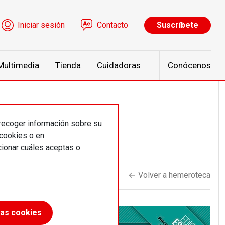
ú de cuenta de usuario
Iniciar sesión
Contacto
Suscríbete
Multimedia
Tienda
Cuidadoras
Conócenos
 recoger información sobre su
 cookies o en
ionar cuáles aceptas o
←
Volver a hemeroteca
las cookies