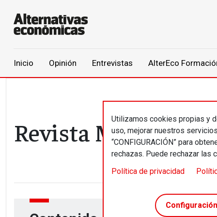
Main navigation
Inicio
Opinión
Entrevistas
AlterEco Formació
Pasar al contenido principal
Utilizamos cookies propias y de
Revista
Mayo 2017
/
uso, mejorar nuestros servicio
“CONFIGURACIÓN” para obtener 
rechazas. Puede rechazar las 
Política de privacidad
Políti
Configuració