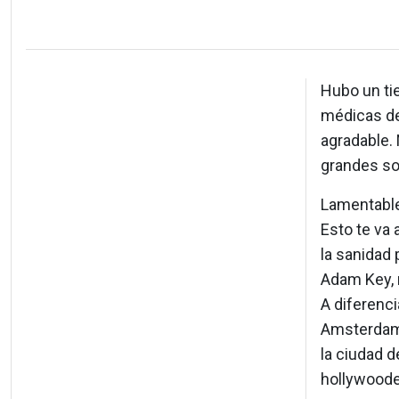
Hubo un ti
médicas de 
agradable. 
grandes sob
Lamentable
Esto te va 
la sanidad 
Adam Key, 
A diferenc
Amsterdam 
la ciudad d
hollywoode