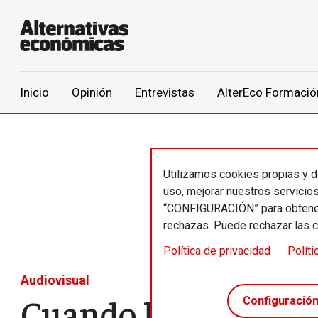
Main navigation
Inicio
Opinión
Entrevistas
AlterEco Formació
Pasar al contenido principal
Utilizamos cookies propias y de
uso, mejorar nuestros servicio
“CONFIGURACIÓN” para obtener 
rechazas. Puede rechazar las 
Política de privacidad
Políti
Audiovisual
Cuando lo que duele
Configuració