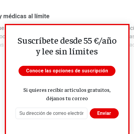
 médicas al límite
estra la realidad de una planta de ginecología y obstetri
pocos recursos, mucho novato y unos médicos y médicas
Suscríbete desde 55 €/año
s experiencias, pero que no dan más de sí. Y una sanida
y lee sin límites
Conoce las opciones de suscripción
Si quieres recibir artículos gratuitos,
déjanos tu correo