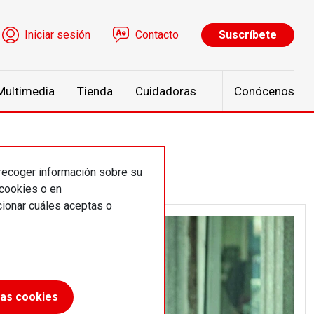
ú de cuenta de usuario
Iniciar sesión
Contacto
Suscríbete
Multimedia
Tienda
Cuidadoras
Conócenos
 recoger información sobre su
 cookies o en
ionar cuáles aceptas o
las cookies