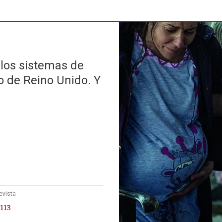
 los sistemas de
so de Reino Unido. Y
evista
113