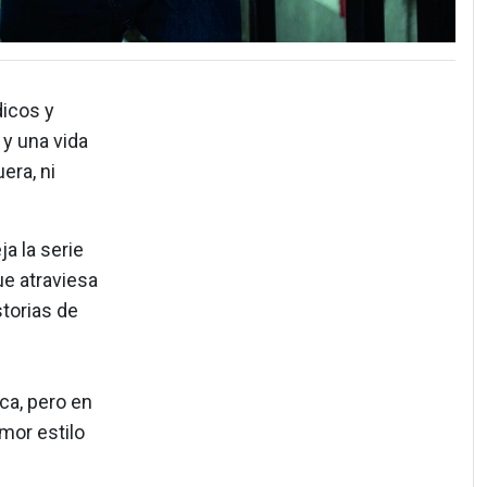
dicos y
 y una vida
era, ni
a la serie
ue atraviesa
storias de
ca, pero en
mor estilo