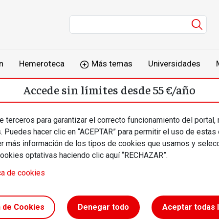
Men
n
Hemeroteca
Más temas
Universidades
Accede sin límites desde 55 €/año
o
Suscríbete
Inicia sesión
 terceros para garantizar el correcto funcionamiento del portal,
s. Puedes hacer clic en “ACEPTAR” para permitir el uso de estas
más información de los tipos de cookies que usamos y selecc
cookies optativas haciendo clic aquí “RECHAZAR”.
ca de cookies
 es la
n de Cookies
Denegar todo
Aceptar todas 