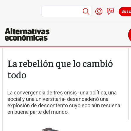
Menú de cuenta
Iniciar sesió
Contac
Susc
Pasar al contenido principal
La rebelión que lo cambió
todo
La convergencia de tres crisis -una política, una
social y una universitaria- desencadenó una
explosión de descontento cuyo eco aún resuena
en buena parte del mundo.