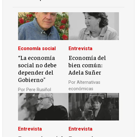
Economía social
Entrevista
“La economía
Economía del
social no debe
bien común:
depender del
Adela Suñer
Gobierno"
Por
Alternativas
económicas
Por
Pere Rusiñol
Entrevista
Entrevista