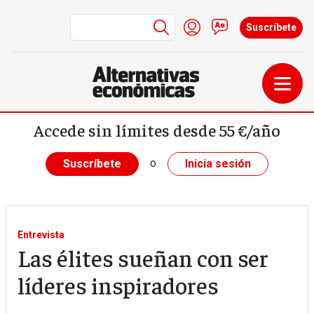
Menú de cuenta de us
Iniciar sesión
Contacto
Suscríbete
Pasar al contenido principal
Accede sin límites desde 55 €/año
o
Suscríbete
Inicia sesión
Entrevista
Las élites sueñan con ser
líderes inspiradores