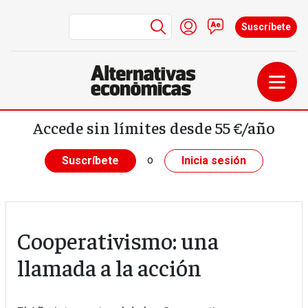
Menú de cuenta de us
Iniciar sesión
Contacto
Suscríbete
Pasar al contenido principal
Accede sin límites desde 55 €/año
o
Suscríbete
Inicia sesión
Cooperativismo: una
llamada a la acción