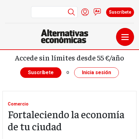
Menú de cuenta de us
Iniciar sesión
Contacto
Suscríbete
Pasar al contenido principal
Accede sin límites desde 55 €/año
o
Suscríbete
Inicia sesión
Comercio
Fortaleciendo la economía
de tu ciudad