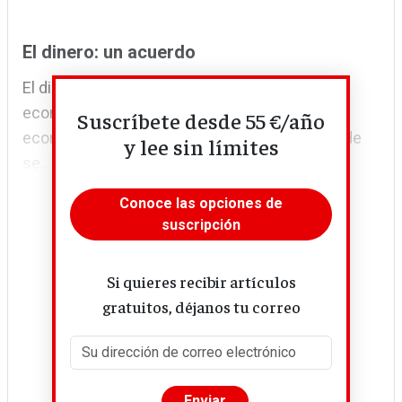
El dinero: un acuerdo
El dinero es una herramienta esencial en la
economía de mercado, pero su impacto en la
Suscríbete desde 55 €/año
economía local depende de cómo fluye y dónde
y lee sin límites
se...
Conoce las opciones de
suscripción
Si quieres recibir artículos
gratuitos, déjanos tu correo