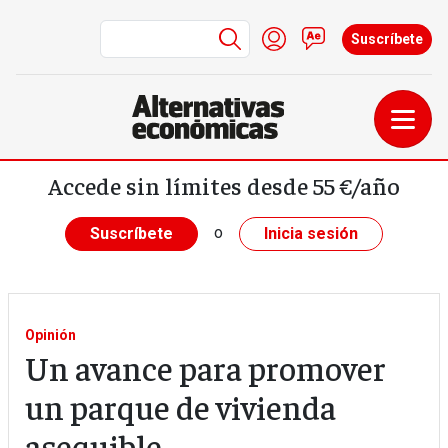
Menú de cuenta de us
Iniciar sesión
Contacto
Suscríbete
Pasar al contenido principal
Accede sin límites desde 55 €/año
o
Suscríbete
Inicia sesión
Opinión
Un avance para promover
un parque de vivienda
asequible