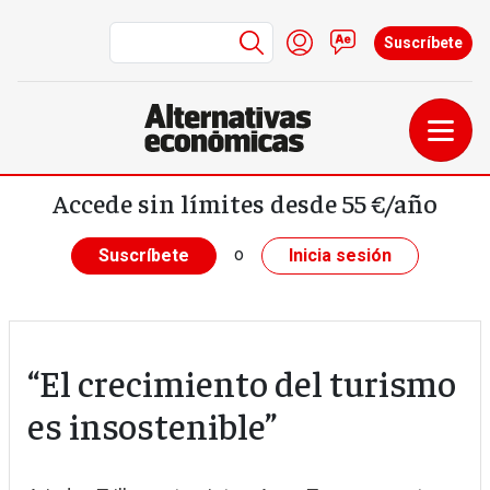
Menú de cuenta de us
Iniciar sesión
Contacto
Suscríbete
Pasar al contenido principal
Accede sin límites desde 55 €/año
o
Suscríbete
Inicia sesión
“El crecimiento del turismo
es insostenible”