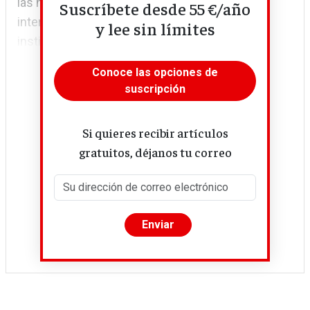
las necesidades de hoy, no comprometan los
Suscríbete desde 55 €/año
intereses de las generaciones futuras. Las
y lee sin límites
instituciones deben...
Conoce las opciones de
suscripción
Si quieres recibir artículos
gratuitos, déjanos tu correo