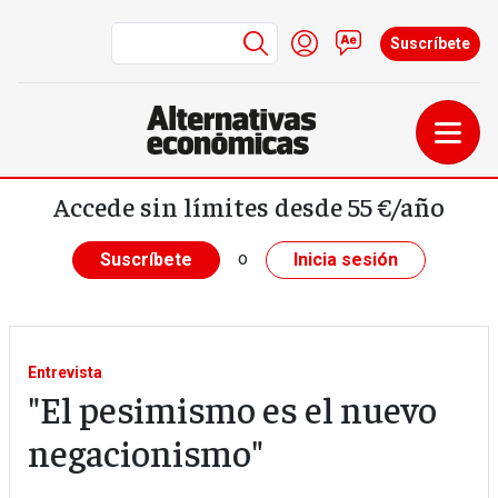
Menú de cuenta de us
Iniciar sesión
Contacto
Suscríbete
Pasar al contenido principal
Accede sin límites desde 55 €/año
o
Suscríbete
Inicia sesión
Entrevista
"El pesimismo es el nuevo
negacionismo"