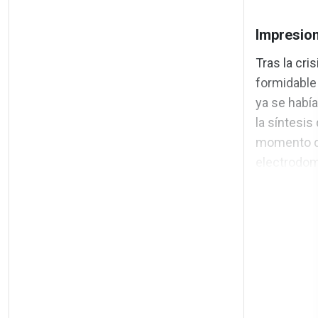
Impresion
Tras la cri
formidable 
ya se había
la síntesis
momento de
electrodomé