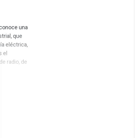
s conoce una
rial, que
ía eléctrica,
s el
e radio, de