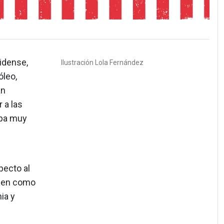
idense,
Ilustración
Lola Fernández
óleo,
an
 a las
opa muy
pecto al
enen como
ia y