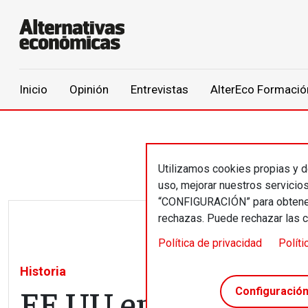
Main navigation
Inicio
Opinión
Entrevistas
AlterEco Formació
Pasar al contenido principal
Utilizamos cookies propias y de
uso, mejorar nuestros servicio
“CONFIGURACIÓN” para obtener 
rechazas. Puede rechazar las 
Política de privacidad
Políti
Historia
EE UU en la década 
Configuració