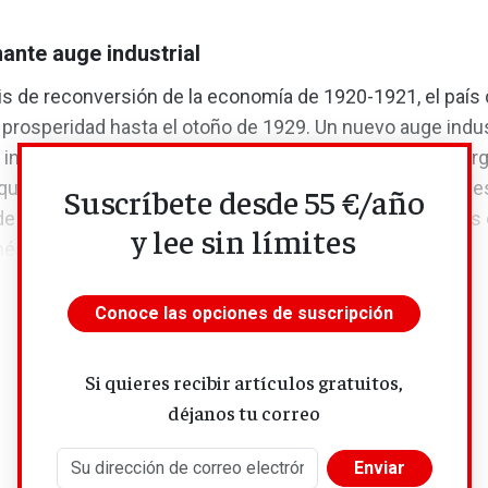
ante auge industrial
sis de reconversión de la economía de 1920-1921, el paí
prosperidad hasta el otoño de 1929. Un nuevo auge indust
 iniciado antes de la guerra, se dispara en torno a la energ
 química, las ondas de radio y los medios de transporte: e
Suscríbete desde 55 €/año
 la producción en masa de automóviles, de receptores d
y lee sin límites
sticos y del auge de la...
Conoce las opciones de suscripción
Si quieres recibir artículos gratuitos,
déjanos tu correo