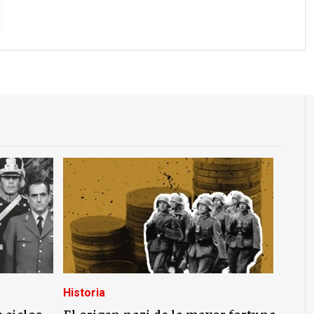
Historia
 ciclos
El origen nazi de la mayor fortuna