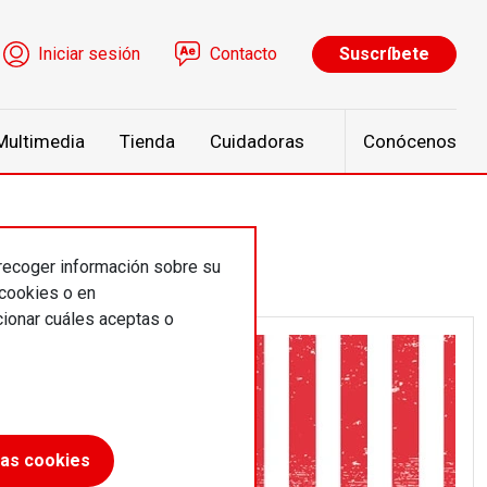
ú de cuenta de usuario
Iniciar sesión
Contacto
Suscríbete
Multimedia
Tienda
Cuidadoras
Conócenos
 recoger información sobre su
 cookies o en
ionar cuáles aceptas o
las cookies