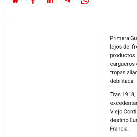
Primera Gu
lejos del f
productos a
cargueros c
tropas alia
debilitada.
Tras 1918,
excedentar
Viejo Cont
destino Eur
Francia.