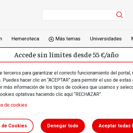
Men
n
Hemeroteca
Más temas
Universidades
Accede sin límites desde 55 €/año
o
Suscríbete
Inicia sesión
 terceros para garantizar el correcto funcionamiento del portal,
s. Puedes hacer clic en “ACEPTAR” para permitir el uso de estas
más información de los tipos de cookies que usamos y selecc
cookies optativas haciendo clic aquí “RECHAZAR”.
ca de cookies
de 1920:
n de Cookies
Denegar todo
Aceptar todas 