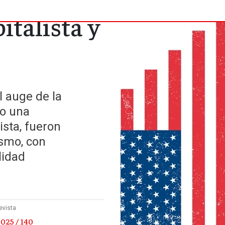
italista y
l auge de la
jo una
sta, fueron
ismo, con
lidad
evista
025 / 140