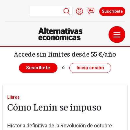
Menú de cuenta de us
Iniciar sesión
Contacto
Suscríbete
Pasar al contenido principal
Accede sin límites desde 55 €/año
o
Suscríbete
Inicia sesión
Libros
Cómo Lenin se impuso
Historia definitiva de la Revolución de octubre