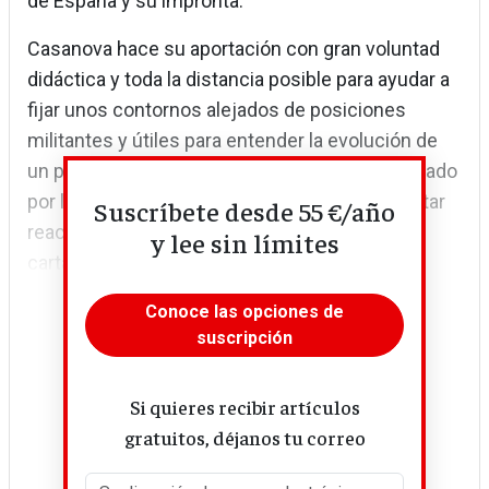
de España y su impronta.
Casanova hace su aportación con gran voluntad
didáctica y toda la distancia posible para ayudar a
fijar unos contornos alejados de posiciones
militantes y útiles para entender la evolución de
un país que, en buena medida, sigue traumatizado
por la memoria de la Guerra Civil y de este militar
Suscríbete desde 55 €/año
reaccionario y despiadado que supo jugar sus
y lee sin límites
cartas, a veces incluso de pura casualidad.
Conoce las opciones de
suscripción
Si quieres recibir artículos
gratuitos, déjanos tu correo