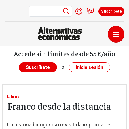
Menú de cuenta de us
Iniciar sesión
Contacto
Suscríbete
Pasar al contenido principal
Accede sin límites desde 55 €/año
o
Suscríbete
Inicia sesión
Libros
Franco desde la distancia
Un historiador riguroso revisita la impronta del