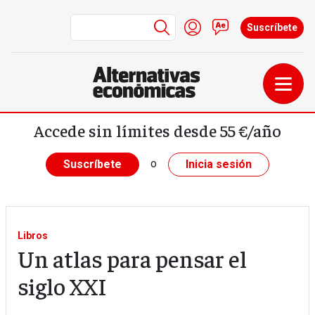
Menú de cuenta de us
Iniciar sesión
Contacto
Suscríbete
Pasar al contenido principal
Accede sin límites desde 55 €/año
o
Suscríbete
Inicia sesión
Libros
Un atlas para pensar el
siglo XXI