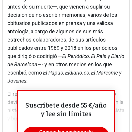
antes de su muerte—, que vienen a suplir su
decisión de no escribir memorias; varios de los
obituarios publicados en prensa y una valiosa
antología, a cargo de algunos de sus más
estrechos colaboradores, de sus artículos
publicados entre 1969 y 2018 en los periódicos
que dirigió o codirigió —
El Periódico, El País y Diario
de Barcelona
—- y en otros medios en los que
escribió, como
El Papus, Eldiario.es, El Maresme y
Jóvenes.
El resultado trasciende el homenaje personal y
deviene un valioso retrato de toda una época en la
Suscríbete desde 55 €/año
historia de España a través del prisma, progresista
y lee sin límites
y bueno —a lo Machado—...
Conoce las opciones de