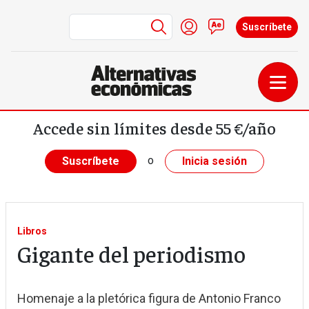
Menú de cuenta de us
Iniciar sesión
Contacto
Suscríbete
Pasar al contenido principal
Accede sin límites desde 55 €/año
o
Suscríbete
Inicia sesión
Libros
Gigante del periodismo
Homenaje a la pletórica figura de Antonio Franco