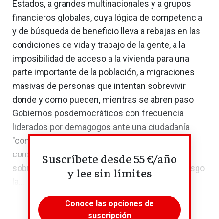
Estados, a grandes multinacionales y a grupos
financieros globales, cuya lógica de competencia
y de búsqueda de beneficio lleva a rebajas en las
condiciones de vida y trabajo de la gente, a la
imposibilidad de acceso a la vivienda para una
parte importante de la población, a migraciones
masivas de personas que intentan sobrevivir
donde y como pueden, mientras se abren paso
Gobiernos posdemocráticos con frecuencia
liderados por demagogos ante una ciudadanía
"consumista por encima de cualquier otra
consideración", con el corolario de una
Suscríbete desde 55 €/año
sobreexplotación de recursos que pone en riesgo
y lee sin límites
la...
Conoce las opciones de
suscripción