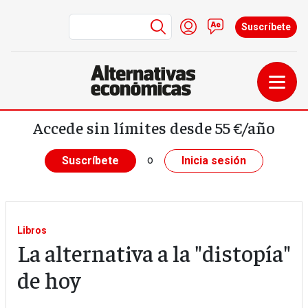
Menú de cuenta de us
Iniciar sesión
Contacto
Suscríbete
Pasar al contenido principal
Accede sin límites desde 55 €/año
o
Suscríbete
Inicia sesión
Libros
La alternativa a la "distopía"
de hoy