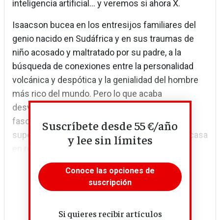
inteligencia artificial… y veremos si ahora X.
Isaacson bucea en los entresijos familiares del
genio nacido en Sudáfrica y en sus traumas de
niño acosado y maltratado por su padre, a la
búsqueda de conexiones entre la personalidad
volcánica y despótica y la genialidad del hombre
más rico del mundo. Pero lo que acaba
desvelando, incluso sin abandonar nunca la
fascinación por el personaje, es que el
Suscríbete desde 55 €/año
superpoder de los supuestos superhombres casa
y lee sin límites
en realidad muy mal con la democracia.
Conoce las opciones de
suscripción
Si quieres recibir artículos