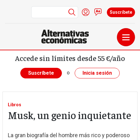
Menú de cuenta de us
Iniciar sesión
Contacto
Suscríbete
Pasar al contenido principal
Accede sin límites desde 55 €/año
o
Suscríbete
Inicia sesión
Libros
Musk, un genio inquietante
La gran biografía del hombre más rico y poderoso