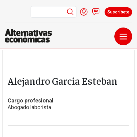
Menú de cuenta de us
Iniciar sesión
Contacto
Suscríbete
Pasar al contenido principal
Alejandro García Esteban
Cargo profesional
Abogado laborista