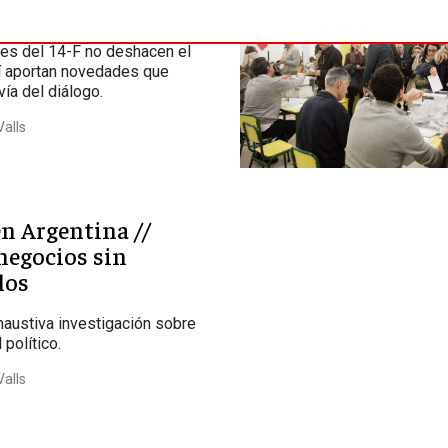
o 'procesista'
es del 14-F no deshacen el
í aportan novedades que
vía del diálogo.
alls
n Argentina //
negocios sin
los
austiva investigación sobre
l político.
alls