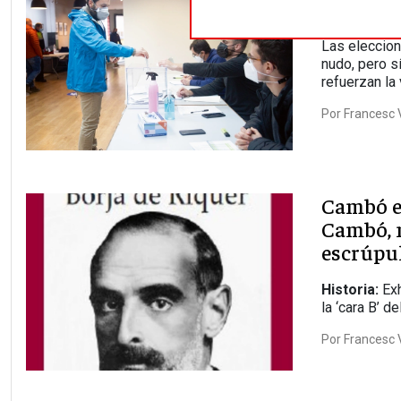
laberint
Las eleccion
nudo, pero s
refuerzan la 
Por
Francesc V
Cambó e
Cambó, 
escrúpu
Historia:
Exh
la ‘cara B’ de
Por
Francesc V