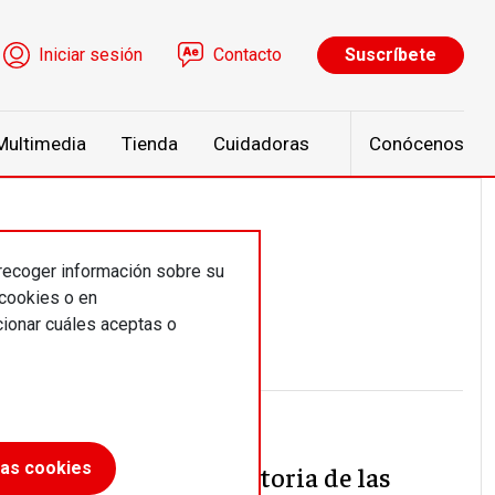
ú de cuenta de usuario
Iniciar sesión
Contacto
Suscríbete
Multimedia
Tienda
Cuidadoras
Conócenos
 recoger información sobre su
 cookies o en
ionar cuáles aceptas o
las cookies
21-D: la victoria de las