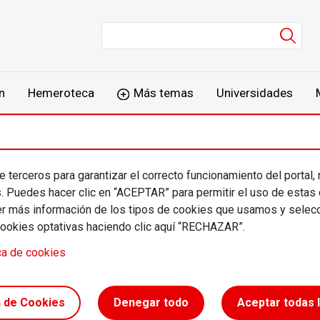
Men
n
Hemeroteca
Más temas
Universidades
 terceros para garantizar el correcto funcionamiento del portal,
cesc Valls
s. Puedes hacer clic en “ACEPTAR” para permitir el uso de estas
más información de los tipos de cookies que usamos y selecc
cookies optativas haciendo clic aquí “RECHAZAR”.
ca de cookies
n de Cookies
Denegar todo
Aceptar todas 
 // Cataluña en el