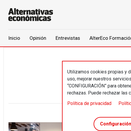
Main navigation
Inicio
Opinión
Entrevistas
AlterEco Formació
Pasar al contenido principal
Utilizamos cookies propias y de
Fran
uso, mejorar nuestros servicio
“CONFIGURACIÓN” para obtener 
rechazas. Puede rechazar las 
Política de privacidad
Políti
Configuració
Política