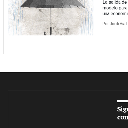
La salida de 
modelo para 
una economía
Por
Jordi Via 
Sig
con