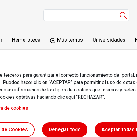
Men
n
Hemeroteca
Más temas
Universidades
 terceros para garantizar el correcto funcionamiento del portal,
i Via Llop
s. Puedes hacer clic en “ACEPTAR” para permitir el uso de estas
más información de los tipos de cookies que usamos y selecc
cookies optativas haciendo clic aquí “RECHAZAR”.
rofesional
ca de cookies
ivista y miembro del patronato de la Fun
alés
n de Cookies
Denegar todo
Aceptar todas 