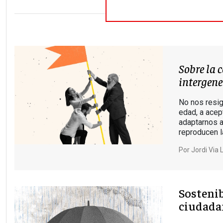
Sobre la 
intergene
No nos resi
edad, a ace
adaptarnos 
reproducen l
Por
Jordi Via 
Sostenib
ciudada