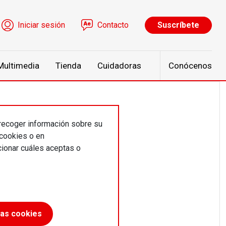
ú de cuenta de usuario
Iniciar sesión
Contacto
Suscríbete
Multimedia
Tienda
Cuidadoras
Conócenos
 recoger información sobre su
 cookies o en
ionar cuáles aceptas o
dación
las cookies