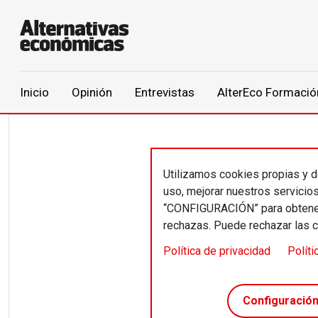
Main navigation
Inicio
Opinión
Entrevistas
AlterEco Formació
Pasar al contenido principal
Utilizamos cookies propias y de
Jord
uso, mejorar nuestros servicio
“CONFIGURACIÓN” para obtener 
rechazas. Puede rechazar las 
Cargo p
Política de privacidad
Políti
Cooperat
Roca i G
Configuració