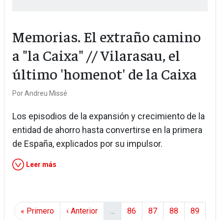
Memorias. El extraño camino
a "la Caixa" // Vilarasau, el
último 'homenot' de la Caixa
Por
Andreu Missé
Los episodios de la expansión y crecimiento de la
entidad de ahorro hasta convertirse en la primera
de España, explicados por su impulsor.
Leer más
Paginación
Primera página
Página anterior
Page
Page
Page
Page
« Primero
‹ Anterior
…
86
87
88
89