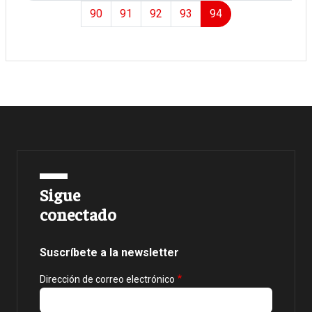
Page
Page
Page
Page
Page
90
91
92
93
94
Sigue
conectado
Suscríbete a la newsletter
Dirección de correo electrónico