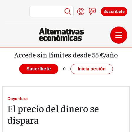
Menú de cuenta de us
Iniciar sesión
Contacto
Suscríbete
Pasar al contenido principal
Accede sin límites desde 55 €/año
o
Suscríbete
Inicia sesión
Coyuntura
El precio del dinero se
dispara