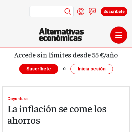
Menú de cuenta de us
Iniciar sesión
Contacto
Suscríbete
Pasar al contenido principal
Accede sin límites desde 55 €/año
o
Suscríbete
Inicia sesión
Coyuntura
La inflación se come los
ahorros