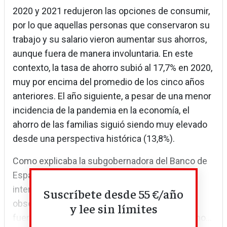
2020 y 2021 redujeron las opciones de consumir,
por lo que aquellas personas que conservaron su
trabajo y su salario vieron aumentar sus ahorros,
aunque fuera de manera involuntaria. En este
contexto, la tasa de ahorro subió al 17,7% en 2020,
muy por encima del promedio de los cinco años
anteriores. El año siguiente, a pesar de una menor
incidencia de la pandemia en la economía, el
ahorro de las familias siguió siendo muy elevado
desde una perspectiva histórica (13,8%).
Como explicaba la subgobernadora del Banco de
España, Margarita Delgado, en una reciente
intervención, los altísimos niveles de ahorro
Suscríbete desde 55 €/año
observados durante la emergencia sanitaria
y lee sin límites
fueron consecuencia de una caída del consumo...