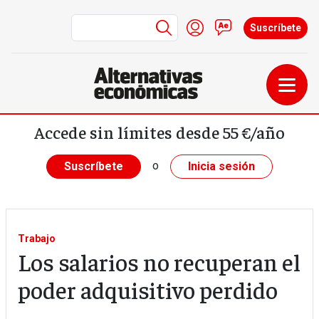
Menú de cuenta de us
Iniciar sesión
Contacto
Suscríbete
Pasar al contenido principal
Accede sin límites desde 55 €/año
o
Suscríbete
Inicia sesión
Trabajo
Los salarios no recuperan el
poder adquisitivo perdido