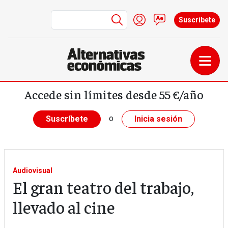
Menú de cuenta de us
Iniciar sesión
Contacto
Suscríbete
Pasar al contenido principal
Accede sin límites desde 55 €/año
o
Suscríbete
Inicia sesión
Audiovisual
El gran teatro del trabajo,
llevado al cine