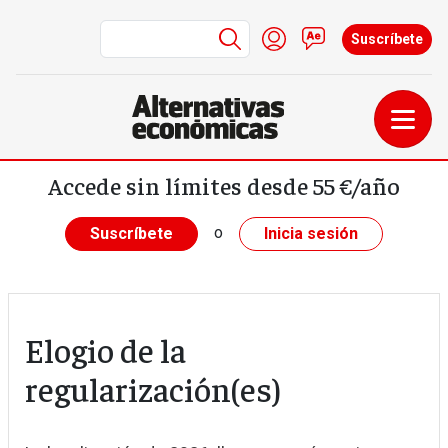
Menú de cuenta de us
Iniciar sesión
Contacto
Suscríbete
Pasar al contenido principal
Accede sin límites desde 55 €/año
o
Suscríbete
Inicia sesión
Elogio de la
regularización(es)